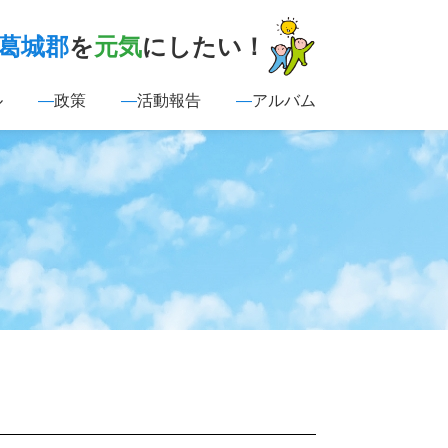
葛城郡
を
元気
にしたい！
ル
政策
活動報告
アルバム